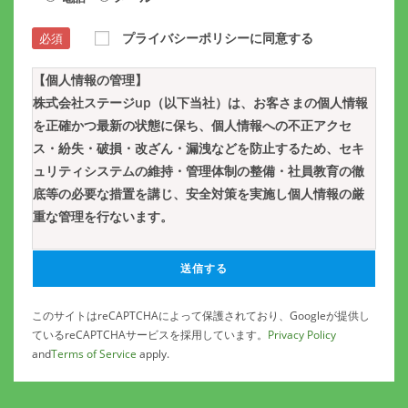
プライバシーポリシーに同意する
必須
【個人情報の管理】
株式会社ステージup（以下当社）は、お客さまの個人情報
を正確かつ最新の状態に保ち、個人情報への不正アクセ
ス・紛失・破損・改ざん・漏洩などを防止するため、セキ
ュリティシステムの維持・管理体制の整備・社員教育の徹
底等の必要な措置を講じ、安全対策を実施し個人情報の厳
重な管理を行ないます。
【個人情報の利用目的】
お客さまからお預かりした個人情報は、当社からのご連絡
や業務のご案内やご質問に対する回答として、電子メール
このサイトはreCAPTCHAによって保護されており、Googleが提供し
や資料のご送付に利用いたします。
ているreCAPTCHAサービスを採用しています。
Privacy Policy
and
Terms of Service
apply.
【個人情報の第三者への開示・提供の禁止】
当社は、お客さまよりお預かりした個人情報を適切に管理